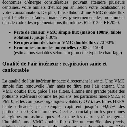
économies d’énergie considérables, pouvant atteindre plusieurs
centaines, voire milliers d’euros par an, selon votre localisation et
votre consommation. De plus, l’installation d’une VMC double flux
peut bénéficier d’aides financières gouvernementales, notamment
dans le cadre des réglementations thermiques RT2012 et RE2020.
Perte de chaleur VMC simple flux (maison 100m², faible
isolation) :
jusqu’à 30%
Récupération de chaleur VMC double flux :
70-90%
Economies annuelles potentielles :
300€ à 1500€
(estimations variables selon la région et le type de chauffage)
Qualité de l’air intérieur : respiration saine et
confortable
La qualité de l’air intérieur impacte directement la santé. Une VMC
simple flux renouvelle l’air, mais ne filtre pas l’air entrant. Une
VMC double flux, grâce à ses filtres, élimine une grande partie des
polluants extérieurs comme les pollens, les particules fines PM2.5 et
PM10, et les composés organiques volatils (COV). Les filtres HEPA
haute efficacité, par exemple, capturent jusqu’à 99,97% des
particules de 0,3 micromètres. Ceci est crucial pour les personnes
allergiques ou asthmatiques. Bien que les deux systèmes gèrent
l’humidité, une VMC double flux offre un contrôle plus précis,
minimisant ainsi les risques de condensation et de moisissures. L’air