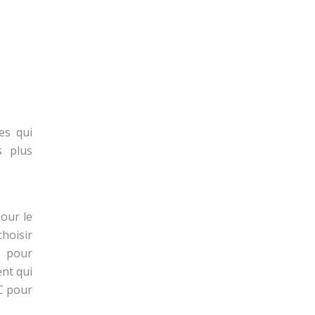
es qui
s plus
pour le
hoisir
, pour
nt qui
C pour