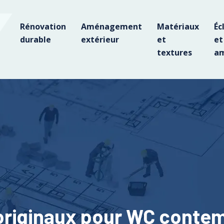
Rénovation
Aménagement
Matériaux
Éc
durable
extérieur
et
et
textures
am
 originaux pour WC conte