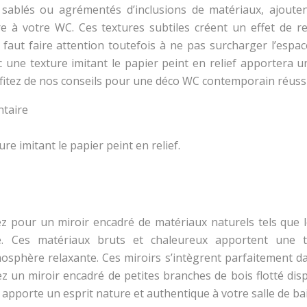
s, sablés ou agrémentés d’inclusions de matériaux, ajoute
re à votre WC. Ces textures subtiles créent un effet de rel
 faut faire attention toutefois à ne pas surcharger l’espa
c une texture imitant le papier peint en relief apportera u
rofitez de nos conseils pour une déco WC contemporain réussi
ntaire
ure imitant le papier peint en relief.
z pour un miroir encadré de matériaux naturels tels que l
le. Ces matériaux bruts et chaleureux apportent une 
mosphère relaxante. Ces miroirs s’intègrent parfaitement da
z un miroir encadré de petites branches de bois flotté dis
Il apporte un esprit nature et authentique à votre salle de ba