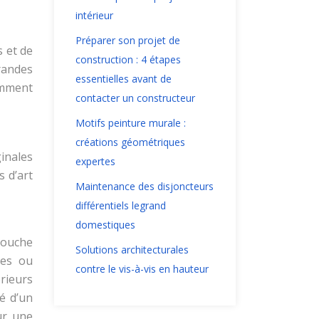
intérieur
Préparer son projet de
s et de
construction : 4 étapes
randes
essentielles avant de
comment
contacter un constructeur
Motifs peinture murale :
créations géométriques
ginales
expertes
s d’art
Maintenance des disjoncteurs
différentiels legrand
domestiques
touche
Solutions architecturales
les ou
contre le vis-à-vis en hauteur
érieurs
é d’un
ur une