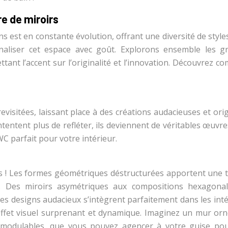
e de miroirs
 est en constante évolution, offrant une diversité de style
naliser cet espace avec goût. Explorons ensemble les g
ant l’accent sur l’originalité et l’innovation. Découvrez 
visitées, laissant place à des créations audacieuses et ori
ntentent plus de refléter, ils deviennent de véritables œuvre
C parfait pour votre intérieur.
ues ! Les formes géométriques déstructurées apportent une 
C. Des miroirs asymétriques aux compositions hexagona
. Ces designs audacieux s’intègrent parfaitement dans les int
effet visuel surprenant et dynamique. Imaginez un mur orn
 modulables, que vous pouvez agencer à votre guise po