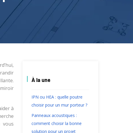
d’hui,
randir
À la une
lante.
miroir
IPN ou HEA : quelle poutre
choisir pour un mur porteur ?
aider à
Panneaux acoustiques :
herche
i vous
comment choisir la bonne
solution pour un projet