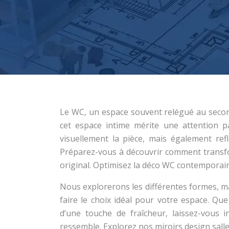
Le WC, un espace souvent relégué au secon
cet espace intime mérite une attention p
visuellement la pièce, mais également ref
Préparez-vous à découvrir comment transfo
original. Optimisez la déco WC contemporain
Nous explorerons les différentes formes, mat
faire le choix idéal pour votre espace. Q
d’une touche de fraîcheur, laissez-vous 
ressemble. Explorez nos miroirs design salle