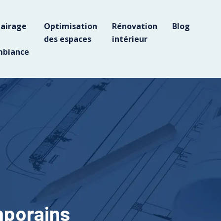
lairage
Optimisation
Rénovation
Blog
des espaces
intérieur
biance
mporains