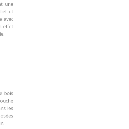
nt une
ief et
ce avec
n effet
e.
e bois
touche
ns les
posées
in.