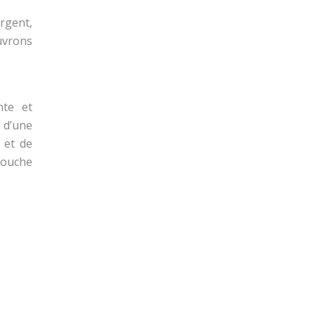
rgent,
uvrons
nte et
 d’une
 et de
touche