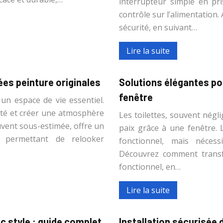
interrupteur simple en pr
contrôle sur l’alimentation.
sécurité, en suivant…
Lire la suite
es peinture originales
Solutions élégantes po
fenêtre
 un espace de vie essentiel.
ité et créer une atmosphère
Les toilettes, souvent négl
uvent sous-estimée, offre un
paix grâce à une fenêtre. 
, permettant de relooker
fonctionnel, mais nécess
Découvrez comment transfo
fonctionnel, en…
Lire la suite
 style : guide complet
Installation sécurisée