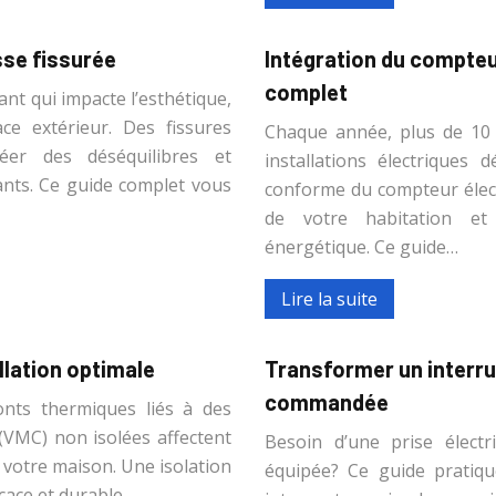
sse fissurée
Intégration du compteur
complet
nt qui impacte l’esthétique,
ce extérieur. Des fissures
Chaque année, plus de 10 
éer des déséquilibres et
installations électriques 
nts. Ce guide complet vous
conforme du compteur élect
de votre habitation et
énergétique. Ce guide…
Lire la suite
llation optimale
Transformer un interru
commandée
nts thermiques liés à des
(VMC) non isolées affectent
Besoin d’une prise élect
 votre maison. Une isolation
équipée? Ce guide pratiq
cace et durable,…