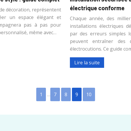
électrique conforme
 de décoration, représentent
éer un espace élégant et
Chaque année, des millier
ompagnera pas à pas pour
installations électriques 
 personnalisé, même avec…
par des erreurs simples lo
peuvent entraîner des d
électrocutions. Ce guide co
Lire la suite
1
…
7
8
9
10